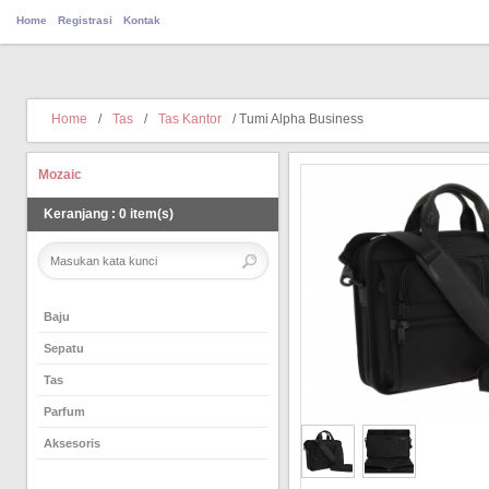
Home
Registrasi
Kontak
Home
/
Tas
/
Tas Kantor
/ Tumi Alpha Business
Mozaic
Keranjang
:
0
item(s)
Baju
Sepatu
Tas
Parfum
Aksesoris